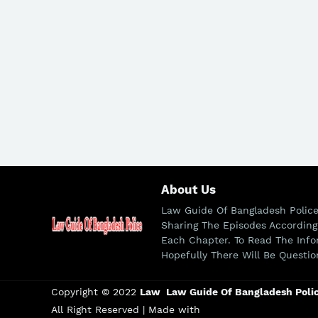
About Us
Law Guide Of Bangladesh Police
Sharing The Episodes According
Each Chapter. To Read The Info
Hopefully There Will Be Questio
Copyright © 2022
Law Law Guide Of Bangladesh Poli
All Right Reserved | Made with