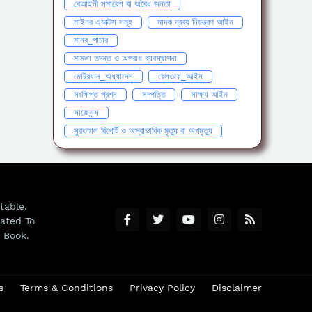
বেআইনী সমাবেশ বা অবৈধ জনতা
মাইনর এ্যাক্টস সমূহ
মাদক দ্রব্য নিয়ন্ত্রণ আইন
মানব_পাচার
মামলা তদন্ত ও অপরাধ ব্যবস্থাপনা
মোটরযান_অধ্যাদেশ
রেলওয়ে_আইন
সংক্ষিপ্ত প্রশ্ন
সম্পত্তি
সাক্ষ্য আইন
সাজেশন্স
সুরতহাল রিপোর্ট ও অস্বাভাবিক মৃত্যু বা অপমৃত্যু
table.
ated To
 Book.
s
Terms & Conditions
Privacy Policy
Disclaimer