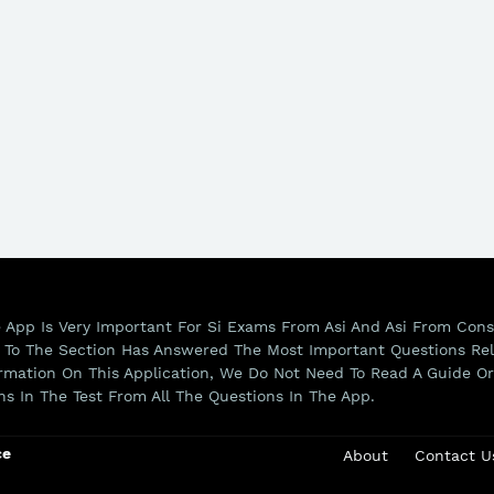
 App Is Very Important For Si Exams From Asi And Asi From Cons
 To The Section Has Answered The Most Important Questions Rel
rmation On This Application, We Do Not Need To Read A Guide Or
ns In The Test From All The Questions In The App.
ce
About
Contact U