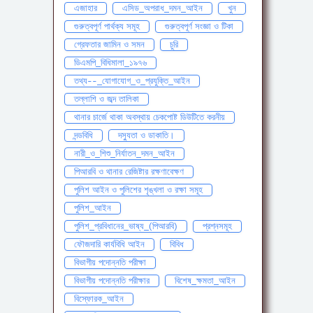
এজাহার
এসিড_অপরাধ_দমন_আইন
খুন
গুরুত্বপূর্ণ পার্থক্য সমূহ
গুরুত্বপূর্ণ সংজ্ঞা ও টিকা
গ্রেফতার জামিন ও সমন
চুরি
ডিএমপি_বিধিমালা_১৯৭৬
তথ্য--_যোগাযোগ_ও_প্রযুক্তি_আইন
তল্লাশি ও জব্দ তালিকা
থানার চার্জে থাকা অবস্থায় চেকপোষ্ট ডিউটিতে করনীয়
দন্ডবিধি
দস্যুতা ও ডাকাতি।
নারী_ও_শিশু_নির্যাতন_দমন_আইন
পিআরবি ও থানার রেজিষ্টার রক্ষণাবেক্ষণ
পুলিশ আইন ও পুলিশের শৃঙ্খলা ও রক্ষা সমূহ
পুলিশ_আইন
পুলিশ_প্রবিধানের_ভাষ্য_(পিআরবি)
প্রশ্নসমূহ
ফৌজদারি কার্যবিধি আইন
বিবিধ
বিভাগীয় পদোন্নতি পরীক্ষা
বিভাগীয় পদোন্নতি পরীক্ষার
বিশেষ_ক্ষমতা_আইন
বিস্ফোরক_আইন