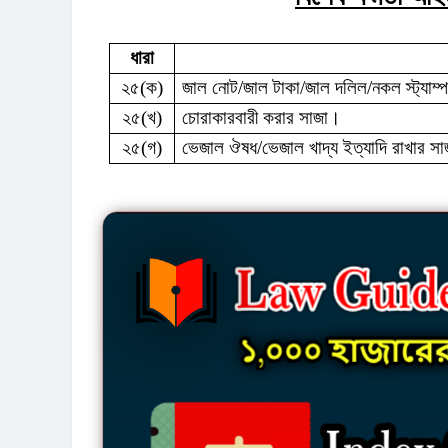
ধারা
২৫(ক)
জাল নোট/জাল টাকা/জাল দলিল/নকল স্ট্যাম্প
২৫(খ)
চোরাকারবারী করার সাজা।
২৫(গ)
ভেজাল ঔষধ/ভেজাল খাদ্য ইত্যাদি রাখার স